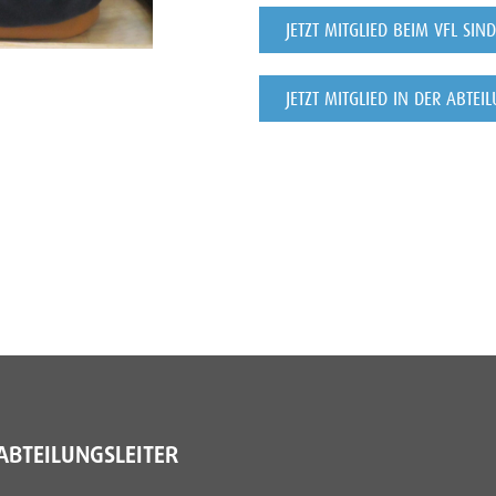
JETZT MITGLIED BEIM VFL SI
JETZT MITGLIED IN DER ABTE
ABTEILUNGSLEITER