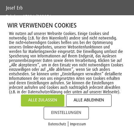
Josef Erb
Telefon: 07031/383954
WIR VERWENDEN COOKIES
E-Mail:
radsport-sindelfingen@gmx.de
Wir nutzen auf unserer Webseite Cookies. Einige Cookies sind
notwendig (z.B. für den Warenkorb) andere sind nicht notwendig.
Die nicht-notwendigen Cookies helfen uns bei der Optimierung
unseres Online-Angebotes, unserer Webseitenfunktionen und
werden für Marketingzwecke eingesetzt. Die Einwilligung umfasst die
Speicherung von Informationen auf Ihrem Endgerät, das Auslesen
personenbezogener Daten sowie deren Verarbeitung. Klicken Sie auf
„Alle akzeptieren“, um in den Einsatz von nicht notwendigen Cookies
© 2021 VFL SINDELFINGEN 1862 E.V. |
IMPRESSUM
|
DATENSCHUTZ
einzuwilligen oder auf „Alle ablehnen“, wenn Sie sich anders
entscheiden. Sie können unter „Einstellungen verwalten“ detaillierte
MADE WITH ❤ BY
PASSGEBER
Informationen der von uns eingesetzten Arten von Cookies erhalten
und deren Einstellungen aufrufen. Sie können die Einstellungen
jederzeit aufrufen und Cookies auch nachträglich jederzeit abwählen
(z.B. in der Datenschutzerklärung oder unten auf unserer Webseite).
ALLE ZULASSEN
ALLE ABLEHNEN
EINSTELLUNGEN
|
Datenschutz
Impressum
COOKIES